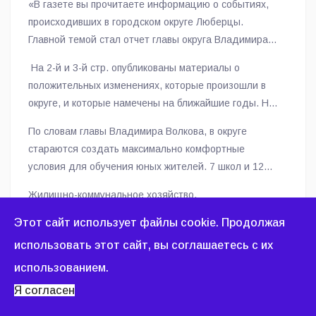
«В газете вы прочитаете информацию о событиях,
происходивших в городском округе Люберцы.
Главной темой стал отчет главы округа Владимира
Волкова, который состоялся перед
На 2-й и 3-й стр. опубликованы материалы о
общественностью 24 июня. Его выступление
положительных изменениях, которые произошли в
неоднократно прерывалось аплодисментами.
округе, и которые намечены на ближайшие годы. Но
Жители с одобрением отнеслись к красочному видео
сначала глава муниципалитета поблагодарил
и фоторяду, который сопровождал доклад. Потому
По словам главы Владимира Волкова, в округе
волонтеров: «Земляки, спасибо каждому, кто
что, когда слова подтверждаются фотографией с
стараются создать максимально комфортные
продолжает делом и словом поддерживать наших
конкретного места, это всегда убедительно», -
условия для обучения юных жителей. 7 школ и 12
защитников! У нас в округе проживают 2483 семьи
рассказал Хансверов.
детсадов открыли только за последние три года. В
участников специальной военной операции. За
Жилищно-коммунальное хозяйство,
Дзержинском после десятилетнего простоя
каждой закреплён куратор из команды
здравоохранение, транспорт и дороги – все отрасли
открылась гимназия «Успех». Уже 1 сентября,
Этот сайт использует файлы cookie. Продолжая
администрации, депутатского корпуса».
работают для того, чтобы улучшить условия
досрочно, введем школу в Островцах.
использовать этот сайт, вы соглашаетесь с их
проживания людей в Люберцах.
Своими впечатлениями о выполненной работе главы
использованием.
и администрации муниципалитета поделились
Я согласен
депутаты МОД и Совета депутатов г.о. Люберцы,
руководители предприятий, участник СВО, а также