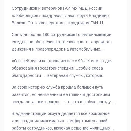
Сотрудников и ветеранов ГАИ МУ МВД России
«Люберецкое» поздравил глава округа Владимир
Волков. Он также передал сотрудникам ГАИ 11
жилых помещений.
Сегодня более 180 сотрудников Госавтоинспекции
ежедневно обеспечивают безопасность дорожного
движения и правопорядок на автомобильных
дорогах округа. Они успешно решают главную
«От всей души поздравляю вас с 90-летием со дня
задачу — защиту жизни и здоровья жителей
образования Госавтоинспекции! Особые слова
Люберец, как это определено в поручении
благодарности — ветеранам службы, которые
Президента.
заложили прочные традиции для будущих
За свою историю служба прошла большой путь
поколений. В лице Ильи Викторовича Атаманова
развития, но неизменным её главным достоянием
выражаю признательность всему коллективу ГАИ за
всегда оставались люди — те, кто в любую погоду и
профессионализм, преданность делу и доблестную
в любое время суток стоят на страже безопасности
службу. Желаю крепкого здоровья, семейного
В администрации округа делается всё возможное
дорог.
благополучия и спокойных дежурств!», — отметил
для создания максимально комфортных условий
Владимир Волков.
работы сотрудников, включая решение жилищных