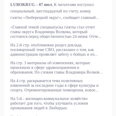
LUBOKRUG – 07 июл.
К читателям поступил
специальный, шестнадцатый по счету, номер
газеты «Люберецкий округ», сообщает главный
редактор Рустам Хансверов.
«Главной темой спецвыпуска газеты стал отчет
главы округа Владимира Волкова, который
состоялся перед общественностью 24 июня. Отчет
был насыщенным, хотя и кратким. Жители с
На 2-й стр. опубликован раздел доклада,
одобрением отнеслись к красочному видео и
посвященный теме СВО, рассказано о том, как
фоторяду, который сопровождал доклад. Потому
администрация проявляет заботу о бойцах и их
что, когда слова подтверждаются фотографией с
семьях, о работе Ассоциации ветеранов СВО во
конкретного места, это всегда убедительно. К тому
На стр. 3 материалы об изменениях, которые
главе с Александром Кулагиным, о вкладе
же сами люберчане на страницах газеты дали
произошли в сфере здравоохранения и
волонтеров в подготовку гуманитарных грузов на
положительную оценку прослушанному отчету», -
образования. По словам главы Владимира Волкова,
фронт.
рассказал Хансверов.
в округе стараются создать максимально
На 4 стр. раскрывается тема позитивных
комфортные условия для обучения юных жителей.
изменений за последние годы в сфере культуры и
7 школ и 12 детсадов открыли только за последние
спорта. Отремонтированные помещения, новое
три года. В Дзержинском после десятилетнего
оборудование – все для развития юных талантов.
простоя открылась гимназия «Успех». Уже 1
На 5-й - жилищно-коммунальное хозяйство
сентября, досрочно, будет введена школа в
работает для того, чтобы улучшить условия
Островцах.
проживания людей в Люберцах.