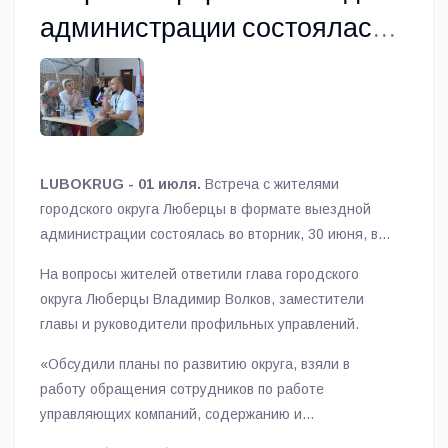
администрации состоялась
на вертолетостроительном
предприятии Люберец
LUBOKRUG - 01 июля.
Встреча с жителями
городского округа Люберцы в формате выездной
администрации состоялась во вторник, 30 июня, в
Национальном центре вертолетостроения имени М.
На вопросы жителей ответили глава городского
Л. Миля и Н. И. Камова Государственной корпорации
округа Люберцы Владимир Волков, заместители
«Ростех» в поселке Томилино.
главы и руководители профильных управлений.
«Обсудили планы по развитию округа, взяли в
работу обращения сотрудников по работе
управляющих компаний, содержанию и
благоустройству общественных территории и