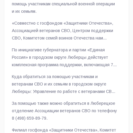
помощь участникам специальной военной операции
и их семьям.
«Совместно с госфондом «Защитники Отечества»,
Ассоциацией ветеранов СВО, Центром поддержки
СВО, Комитетом семей воинов Отечества нам
удалось решить большое количество
По инициативе губернатора и партии «Единая
чувствительных, важных вопросов — предоставление
Россия» в городском округе Люберцы действует
жилья и ремонты в квартирах, реабилитация,
комплексная программа поддержки, включающая 77
помощь в быту», — подчеркнул Владимир Волков.
мер. В перечень входят различные выплаты и
Куда обратиться за помощью участникам и
льготы, образовательные программы, содействие в
ветеранам СВО и их семьям в городском округе
трудоустройстве и медицинская реабилитация.
Люберцы: Управление по работе с ветеранами СВО
по телефону 8 (498) 732-81-39.
За помощью также можно обратиться в Люберецкое
отделение Ассоциации ветеранов СВО по телефону
8 (498) 659-89-79.
Филиал госфонда «Защитники Отечества», Комитет