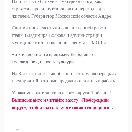
На 6-й стр. публикуется материал о том, как
строятся дороги, путепроводы и переходы для
жителей. Губернатор Московской области Андрей
Воробьев с жителями открыл участок дороги ЮЛА,
Своими впечатлениями о выполненной работе
который значительно сократил время в пути на
главы Владимира Волкова и администрации
работу и домой многих жителей нашего округа.
муниципалитета поделились депутаты МОД и
Совета депутатов г.о. Люберцы, руководители
На 7-й прочитаете программу Люберецкого
предприятий, участник СВО, священнослужитель,
телевидения, новости культуры.
простые люди.
На 8-й странице - как обычно, реклама люберецких
предприятий, которые предлагают жителям работу.
Уважаемые жители городского округа Люберцы!
Выписывайте и читайте газету «Люберецкий
округ», чтобы быть в курсе новостей родного
края.