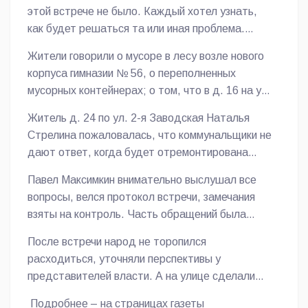
Народную программу.
управляющих компаний, представители
этой встрече не было. Каждый хотел узнать,
общественных организаций, уличных комитетов.
как будет решаться та или иная проблема.
Сначала Павел Александрович рассказал о
Галина Ригович попросила благоустроить
Жители говорили о мусоре в лесу возле нового
том, как развиваются Малаховка, Красково и
территорию возле мемориальной доски
корпуса гимназии № 56, о переполненных
близлежащие населенные пункты. Ничего
участнику войны Николаю Шкодину по адресу:
мусорных контейнерах; о том, что в д. 16 на ул.
выдумывать не надо – все преобразования
ул. К.Маркса, 117/13. Татьяна Беличева
Чехова грязная горячая вода, о неработающем
происходят на глазах жителей. Так, на
обратила внимание на необходимость скосить
Житель д. 24 по ул. 2-я Заводская Наталья
лифте на надземном пешеходном переходе
территории работают 14 УК, 10 ТСЖ, 37 СНТ,
высокую траву возле домов №№ 1,3 на ул.
Стрелина пожаловалась, что коммунальщики не
через Егорьевское шоссе; о том, что надо
два дорожных предприятия, 137 рабочих
Школьной. Светлана Васильева просила
дают ответ, когда будет отремонтирована
ускорить возведение детской площадки на ул.
благоустройства и 36 единиц спецтехники.
навести порядок с выгулом собак.
кровля, квартиру уже неоднократно заливало.
Лорха, дд. 5,7. Активность проявили люди из
Отлажен вывоз мусора с контейнерных
Павел Максимкин внимательно выслушал все
нового микрорайона «Легенда Коренево».
площадок силами «Эколайн-Воскресенск».
вопросы, велся протокол встречи, замечания
Ведутся масштабные работы по
взяты на контроль. Часть обращений была
благоустройству зоны отдыха - Кореневского
снята с участием находившегося здесь
После встречи народ не торопился
карьера. Уже в конце года начнутся работы по
руководителя УК «Качественный сервис».
расходиться, уточняли перспективы у
Парку Победы. Сейчас ведется его
представителей власти. А на улице сделали
проектирование. Установлено 1100 видеокамер
общее фото на память.
наблюдения, будут установлены еще 50. По
Подробнее – на страницах газеты