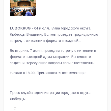
LUBOKRUG - 04 июля.
Глава городского округа
Люберцы Владимир Волков проведет традиционную
встречу с жителями в формате выездной
администрации 7 июля в Летнем парке в поселке
Во вторник, 7 июля, проведем встречу с жителями в
Малаховка.
формате выездной администрации. Вы сможете
задать интересующие вопросы всем ответственным
лицам, а также получить консультации по оказанию
Начало в 18.00. Приглашаются все желающие.
помощи участникам СВО и их семьям. Встреча
состоится в Летнем парке (п. Малаховка,
--
Театральный пр-д, д.1)», - отметил глава городского
Пресс-служба администрации городского округа
округа Люберцы Владимир Волков.
Люберцы