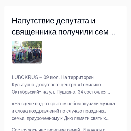
Напутствие депутата и
священника получили семьи
Томилино Люберецкого
округа
LUBOKRUG – 09 июл. На территории
Культурно-досугового центра «Томилино-
Октябрьский» на ул. Пушкина, 34 состоялся
праздник, посвященный Дню семьи, любви и
«На
сцене под открытым небом звучали музыка
верности, в котором участвовали и волонтеры
и слова поздравлений по случаю праздника
благотворительного фонда «Домашний очаг»,
семьи, приуроченному к Дню памяти святых
сообщает корреспондент газеты «Люберецкий
благоверных князя Петра и княгини Февронии
округ».
Состоялось чествование семей. И начали с