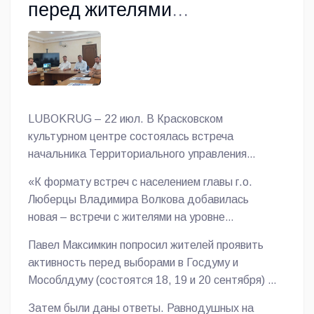
перед жителями
Люберецкого округа и
ответил на вопросы
LUBOKRUG – 22 июл. В Красковском
культурном центре состоялась встреча
начальника Территориального управления
«Малаховка – Красково» администрации
«К формату встреч с населением главы г.о.
городского округа Люберцы Павла Максимкина с
Люберцы Владимира Волкова добавилась
жителями, сообщает корреспондент газеты
новая – встречи с жителями на уровне
«Люберецкий округ».
теруправления. На встречу вместе с
Павел Максимкин попросил жителей проявить
начальником теруправления приехали депутаты
активность перед выборами в Госдуму и
Вячеслав Губин, Леонид Слонимский и Артем
Мособлдуму (состоятся 18, 19 и 20 сентября) и
Данилов, представляющие в Совете фракцию
адреса нерешенных вопросов внести в
партии «Единая Россия», руководители
Затем были даны ответы. Равнодушных на