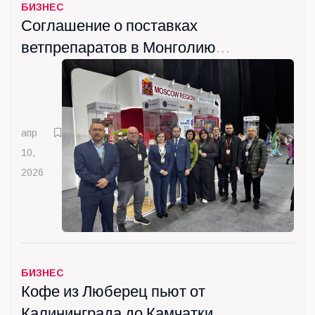
БИЗНЕС
Соглашение о поставках
ветпрепаратов в Монголию
подписала Госкомпания
"ВИК" из Люберец
апр
10,
2026
БИЗНЕС
Кофе из Люберец пьют от
Калининграда до Камчатки