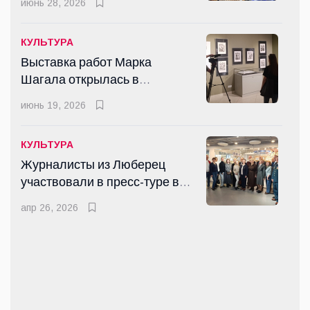
июнь 28, 2026
Шагала открылась в
Люберцах
июнь 19, 2026
КУЛЬТУРА
Выставка работ Марка
Шагала открылась в
КУЛЬТУРА
Люберцах
Вторые Татарские игры
июнь 19, 2026
прошли в Раменском округе
Подмосковья
окт 19, 2025
КУЛЬТУРА
Журналисты из Люберец
участвовали в пресс-туре в
СПОРТ
Гжель
Дмитрий Аленичев и Егор
апр 26, 2026
Титов сыграли в Люберцах в
рамках сезона "Выходи во
июль 11, 2026
двор"
СПОРТ
Восемь медалей