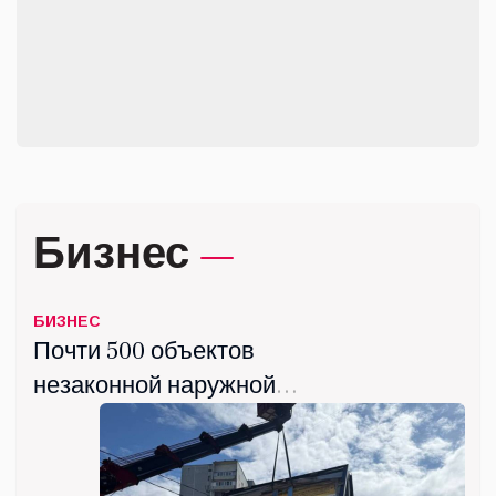
Всероссийских соревнований
по самбо завоевали
март 19, 2026
спортсмены Люберец
Бизнес
БИЗНЕС
Почти 500 объектов
незаконной наружной
рекламы демонтировали в
Люберцах с начала года