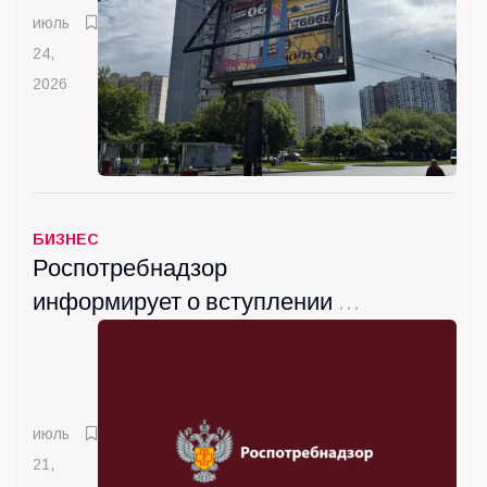
июль
24,
2026
БИЗНЕС
Роспотребнадзор
информирует о вступлении с
сентября новых санитарных
правил
июль
21,