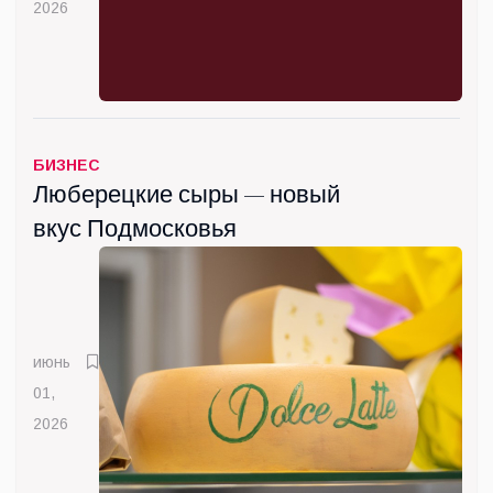
2026
БИЗНЕС
Люберецкие сыры — новый
вкус Подмосковья
июнь
01,
2026