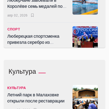
Люберчане завоевали в
Королёве семь медалей по
плаванию
апр 02, 2026
СПОРТ
Люберецкая спортсменка
привезла серебро из
Чебоксар
апр 27, 2026
КУЛЬТУРА
Культура
Летний парк в Малаховке
открыли после реставрации
июнь 28, 2026
КУЛЬТУРА
Летний парк в Малаховке
открыли после реставрации
КУЛЬТУРА
Выставка работ Марка