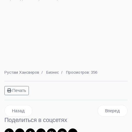
Рустам Хансверов
Бизнес
Просмотров: 356
Печать
Предыдущий: Соглашение о поставках ветпрепаратов в Мон
Следующий: Д
Назад
Вперед
Поделиться в соцсетях