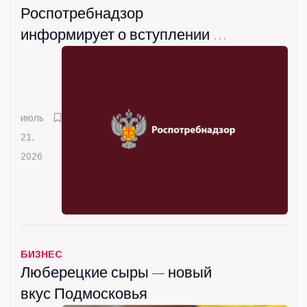
Роспотребнадзор
информирует о вступлении с
сентября новых санитарных
правил
июль
21,
2026
БИЗНЕС
Люберецкие сыры — новый
вкус Подмосковья