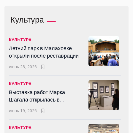
СПОРТ
Культура
Более 50 воспитанников
школы «Борец» из Люберец
успешно сдали нормы ГТО
июнь 30, 2026
КУЛЬТУРА
Летний парк в Малаховке
открыли после реставрации
СПОРТ
Жители Люберецкого округа
июнь 28, 2026
получили около 3,5 тыс.
знаков ГТО в 2025 году
янв 26, 2026
КУЛЬТУРА
Выставка работ Марка
Шагала открылась в
СПОРТ
Люберцах
Журнал рассказал
июнь 19, 2026
люберчанам о том, как спорт
помогает здоровью и
июнь 17, 2026
КУЛЬТУРА
духовному развитию