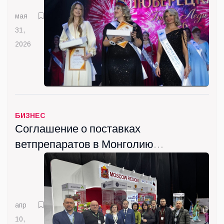
мая
31,
2026
БИЗНЕС
Соглашение о поставках
ветпрепаратов в Монголию
подписала Госкомпания
"ВИК" из Люберец
апр
10,