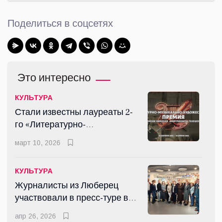
Поделиться в соцсетях
Это интересно
КУЛЬТУРА
Стали известны лауреаты 2-
го «Литературно-
музыкально-
март 10, 2026
художественного конкурса-
Премии имени Н.Д.
КУЛЬТУРА
Телешова»
Журналисты из Люберец
участвовали в пресс-туре в
Гжель
апр 26, 2026