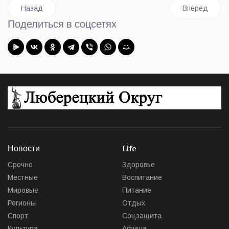
Предыдущий: Выставка работ Марка Шагала открылась в Л
Следующий: «
Назад
Вперед
Поделиться в соцсетях
Новости
Life
Срочно
Здоровье
Местные
Воспитание
Мировые
Питание
Регионы
Отдых
Спорт
Соцзащита
Культура
Афиша