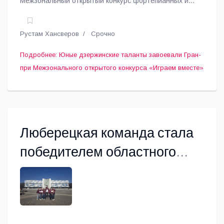
Межзональный открытый конкурс фортепианных и
смешанных ансамблей «Играем вместе».
Рустам Хансверов
Срочно
Подробнее: Юные дзержинские таланты завоевали Гран-
при Межзонального открытого конкурса «Играем вместе»
Люберецкая команда стала
победителем областного
«КультПрофКвеста»