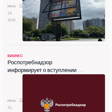
июль
24,
2026
БИЗНЕС
Роспотребнадзор
информирует о вступлении с
сентября новых санитарных
правил
июль
21,