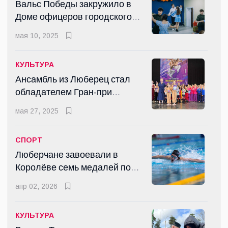
Вальс Победы закружило в
Доме офицеров городского
округа Люберцы
мая 10, 2025
КУЛЬТУРА
Ансамбль из Люберец стал
обладателем Гран-при
международного конкурса
мая 27, 2025
«Диагональ»
СПОРТ
Люберчане завоевали в
Королёве семь медалей по
плаванию
апр 02, 2026
КУЛЬТУРА