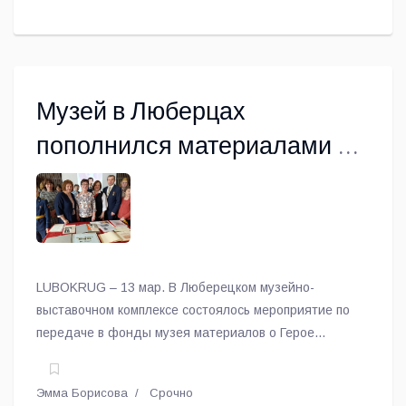
Музей в Люберцах
пополнился материалами о
летчике Николае Власове
LUBOKRUG – 13 мар. В Люберецком музейно-
выставочном комплексе состоялось мероприятие по
передаче в фонды музея материалов о Герое
Советского Союза Николае Власове из семейного
архива Титовых, сообщает корреспондент газеты
Эмма Борисова
Срочно
«Люберецкий округ».