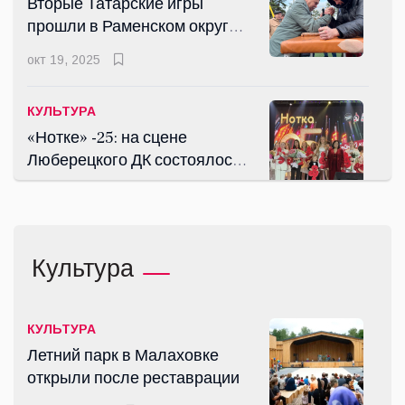
Вторые Татарские игры
прошли в Раменском округе
Подмосковья
окт 19, 2025
КУЛЬТУРА
«Нотке» -25: на сцене
Люберецкого ДК состоялось
грандиозное шоу
апр 24, 2026
СПОРТ
Культура
«Русский Халк» установил
опасный рекорд мира по
сценическому экстриму в
июнь 12, 2026
КУЛЬТУРА
Люберцах
Летний парк в Малаховке
открыли после реставрации
КУЛЬТУРА