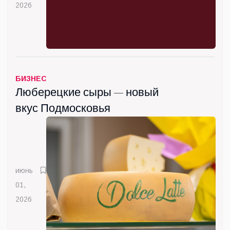
2026
БИЗНЕС
Люберецкие сыры — новый
вкус Подмосковья
июнь
01,
2026