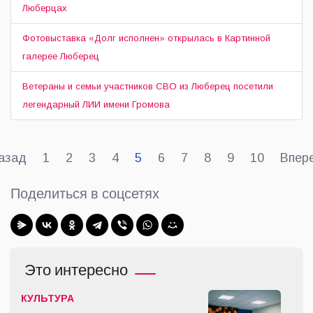
Люберцах
Фотовыставка «Долг исполнен» открылась в Картинной
галерее Люберец
Ветераны и семьи участников СВО из Люберец посетили
легендарный ЛИИ имени Громова
азад
1
2
3
4
5
6
7
8
9
10
Впер
Поделиться в соцсетях
Это интересно
КУЛЬТУРА