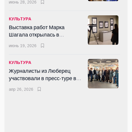
Стали известны лауреаты 2-
июнь 28, 2026
го «Литературно-
музыкально-
март 10, 2026
КУЛЬТУРА
художественного конкурса-
Выставка работ Марка
Премии имени Н.Д.
Шагала открылась в
КУЛЬТУРА
Телешова»
Люберцах
Журналисты из Люберец
июнь 19, 2026
участвовали в пресс-туре в
Гжель
апр 26, 2026
КУЛЬТУРА
Журналисты из Люберец
участвовали в пресс-туре в
СПОРТ
Гжель
Дмитрий Аленичев и Егор
апр 26, 2026
Титов сыграли в Люберцах в
рамках сезона "Выходи во
июль 11, 2026
двор"
СПОРТ
Итоги спортивного сезона