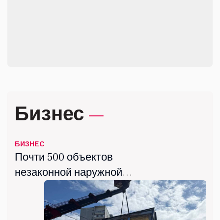
подвели в СШ «Орбита»
города Дзержинского
июнь 03, 2026
Бизнес
БИЗНЕС
Почти 500 объектов
незаконной наружной
рекламы демонтировали в
Люберцах с начала года