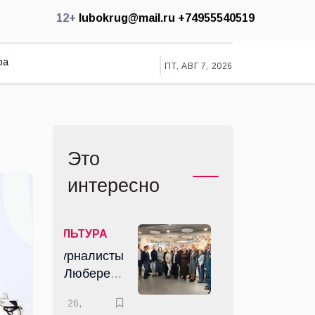
12+
lubokrug@mail.ru
+74955540519
ра
ПТ, АВГ 7, 2026
Это
интересно
КУЛЬТУРА
Журналисты
из Люберец
участвовали
апр 26,
в пресс-туре