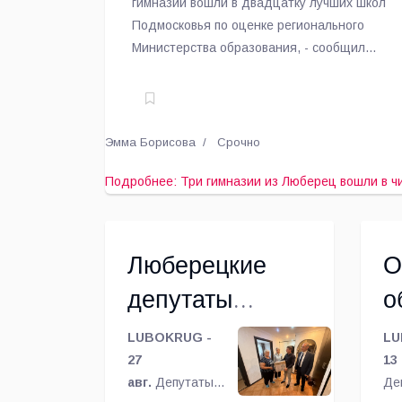
гимназии вошли в двадцатку лучших школ
Подмосковья по оценке регионального
Министерства образования, - сообщил
председатель Совета депутатов г.о.
Люберцы Петр Ульянов.
Эмма Борисова
Срочно
Подробнее: Три гимназии из Люберец вошли в ч
Люберецкие
О
депутаты
о
передали
о
LUBOKRUG -
LU
генератор для
27
п
13 
авг.
Депутаты
Де