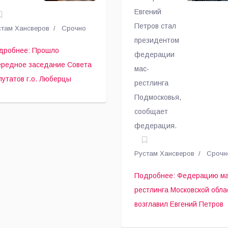
епутатов г.о.
возглавил
округа.
иняли ряд
Евгений
жных
юберцы
Евгений Петро
Петров стал
стам Хансверов
Срочно
шений, о
президентом
торых
дробнее: Прошло
федерации
писал в
ередное заседание Совета
мас-
оём
путатов г.о. Люберцы
леграмм
рестлинга
нале
Подмосковья,
едседатель
сообщает
тр Ульянов.
федерация.
Рустам Хансверов
Срочн
Подробнее: Федерацию ма
рестлинга Московской обла
возглавил Евгений Петров