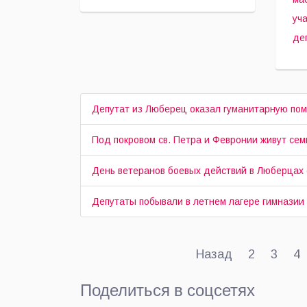
рассмотрели
де
Л
уч
ряд
ок
имущественных
Вл
деп
вопросов,
Су
сообщили в
Совете.
Депутат из Люберец оказал гуманитарную п
Под покровом св. Петра и Февронии живут сем
День ветеранов боевых действий в Люберцах 
Депутаты побывали в летнем лагере гимнази
Назад
2
3
4
Поделиться в соцсетях