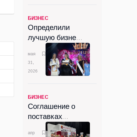
БИЗНЕС
Определили
лучшую бизнес-
леди
мая
Люберецкого
31,
округа
2026
БИЗНЕС
Соглашение о
поставках
ветпрепаратов
апр
в Монголию