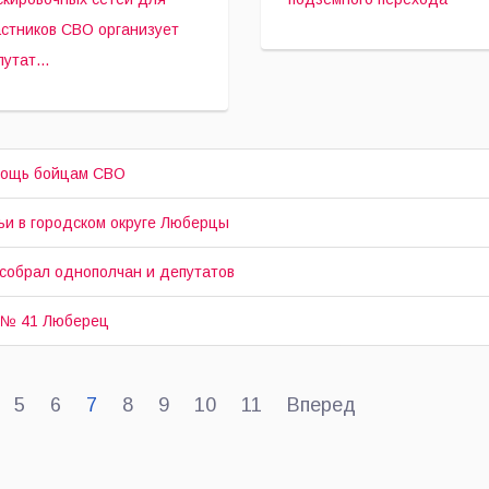
путату
Октябрьского
юберец
астников СВО организует
ружного Совета
проспекта и
адимиру
Смирновской улицы в
утат...
ркову.
Люберцах, сообщает
пресс-
служба администрации
городского округа
омощь бойцам СВО
Люберцы.
ьи в городском округе Люберцы
собрал однополчан и депутатов
и № 41 Люберец
5
6
7
8
9
10
11
Вперед