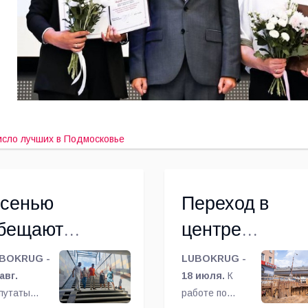
исло лучших в Подмосковье
сенью
Переход в
бещают
центре
ткрыть
Люберец
BOKRUG -
LUBOKRUG -
одземный
авг.
построят к
18 июля.
К
путаты
работе по