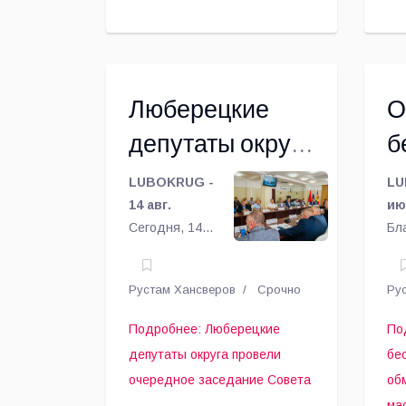
Ка
да
от
пе
Люберецкие
О
депутаты округа
б
провели
о
LUBOKRUG -
LU
очередное
14 авг.
и
ию
Сегодня, 14
Бл
заседание
м
августа,
пи
прошло
Лю
Совета
с
Рустам Хансверов
Срочно
Ру
заседание
от
у
Совета
Ас
Подробнее: Люберецкие
По
депутатов г.о.
ве
о
депутаты округа провели
бе
Люберцы, на
Мо
д
очередное заседание Совета
об
котором
об
ма