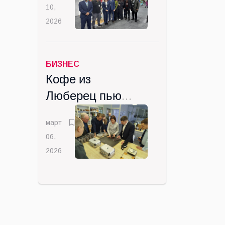
10,
подписала
2026
Госкомпания
"ВИК" из
Люберец
БИЗНЕС
Кофе из
Люберец пьют
от
март
Калининграда
06,
до Камчатки
2026