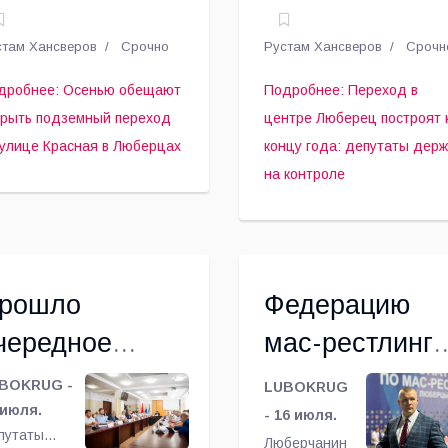
ереход на
концу года:
сковской
переносу
ластной
инженерных
лице Красная в
депутаты
стам Хансверов
Срочно
Рустам Хансверов
Срочн
мы и
коммуникаций
юберцах
держат на
вета
приступили
дробнее: Осенью обещают
Подробнее: Переход в
путатов
специалисты в
контроле
крыть подземный переход
центре Люберец построят 
руга держат
ходе
 улице Красная в Люберцах
концу года: депутаты дер
 контроле
строительства
на контроле
д
подземного
роительства
пешеходного
дземных
перехода на
реходов на
пересечении
тябрьском
Октябрьского
рошло
Федерацию
спекте.
проспекта и
Смирновской
чередное
мас-рестлинга
улицы в
аседание
Московской
Люберцах,
BOKRUG -
LUBOKRUG
сообщили в
овета
 июля.
области
- 16 июля.
администрации
путаты
Люберчанин