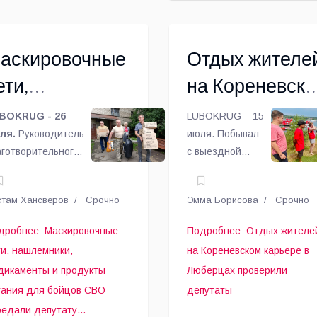
аскировочные
Отдых жителе
ети,
на Кореневск
ашлемники,
карьере в
BOKRUG - 26
LUBOKRUG – 15
едикаменты и
ля.
Руководитель
Люберцах
июля. Побывал
аготворительного
с выездной
родукты
проверили
нда «Домашний
проверкой на
аг» Марина
Кореневском
итания для
депутаты
стам Хансверов
Срочно
Эмма Борисова
Срочно
аева передала
карьере,
ойцов СВО
манитарный груз
который входит
дробнее: Маскировочные
Подробнее: Отдых жителе
я бойцов СВО
в список
ередали
ти, нашлемники,
на Кореневском карьере в
путату Совета
оборудованных
епутату
дикаменты и продукты
Люберцах проверили
путатов
и
тания для бойцов СВО
депутаты
одского округа
подготовленных
юберец
редали депутату...
берцы Вячеславу
к пляжному