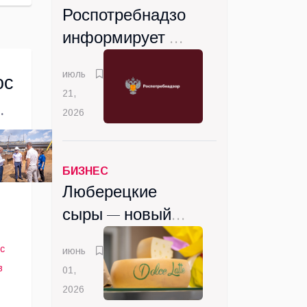
Роспотребнадзор
информирует о
вступлении с
июль
ос
сентября новых
21,
санитарных
 в
2026
правил
БИЗНЕС
Люберецкие
сыры — новый
вкус
с
июнь
Подмосковья
в
01,
2026